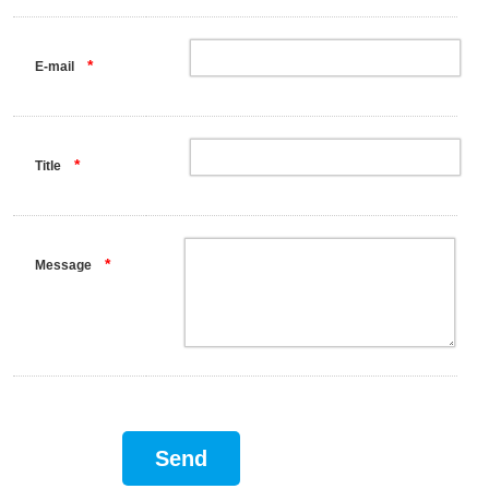
*
E-mail
*
Title
*
Message